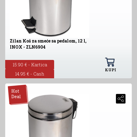
Zilan Koš za smeće sa pedalom, 12 l,
INOX - ZLN6904
15.90 € - Kartica
KUPI
14.95 € - Cash
Hot
Deal