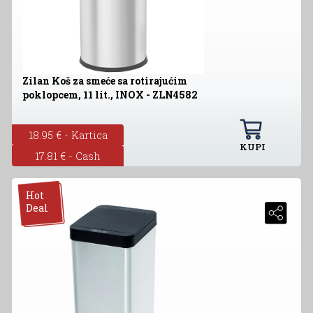
Zilan Koš za smeće sa rotirajućim
poklopcem, 11 lit., INOX - ZLN4582
18.95 € - Kartica
KUPI
17.81 € - Cash
Hot
Deal