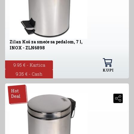
Zilan Koš za smeće sa pedalom, 7 l,
INOX - ZLN6898
9.95 € - Kartica
KUPI
9.35 € - Cash
Hot
Deal