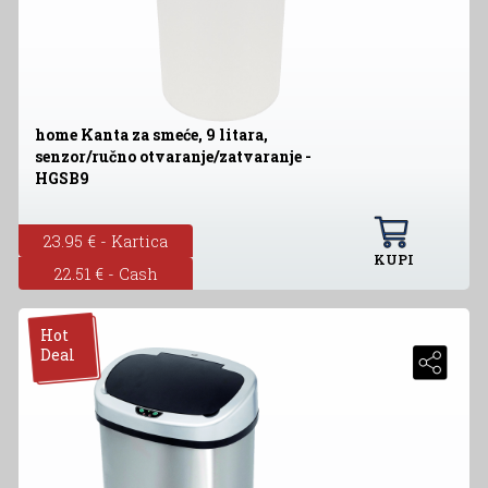
home Kanta za smeće, 9 litara,
senzor/ručno otvaranje/zatvaranje -
HGSB9
23.95 € - Kartica
KUPI
22.51 € - Cash
Hot
Deal