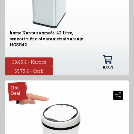
home Kanta za smeće, 42 litre,
senzor/ručno otvaranje/zatvaranje -
HGSB42
69.95 € - Kartica
KUPI
65.75 € - Cash
Hot
Deal