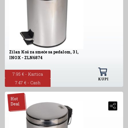
Zilan Koš za smeće sa pedalom, 3 l,
INOX - ZLN6874
7.95 € - Kartica
KUPI
7.47 € - Cash
Hot
Deal