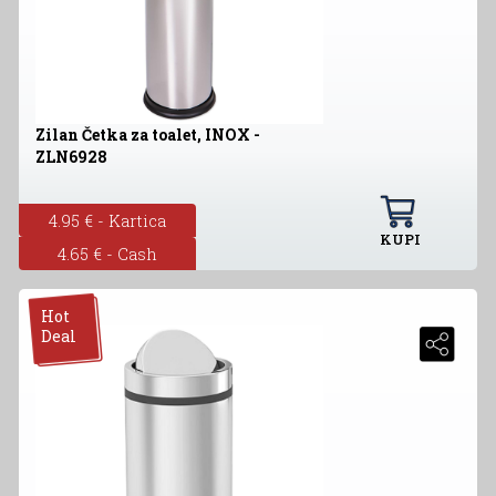
Zilan Četka za toalet, INOX -
ZLN6928
4.95 € - Kartica
KUPI
4.65 € - Cash
Hot
Deal