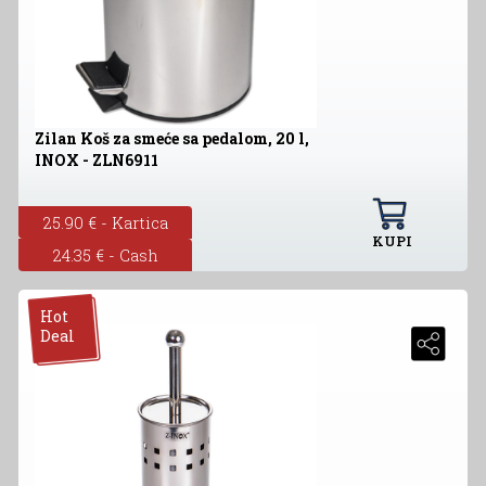
Zilan Koš za smeće sa pedalom, 20 l,
INOX - ZLN6911
25.90 € - Kartica
KUPI
24.35 € - Cash
Hot
Deal