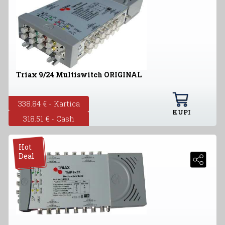
Triax 9/24 Multiswitch ORIGINAL
338.84 € - Kartica
KUPI
318.51 € - Cash
Hot
Deal