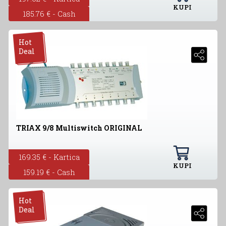
KUPI
185.76 € - Cash
Hot
Deal
TRIAX 9/8 Multiswitch ORIGINAL
169.35 € - Kartica
KUPI
159.19 € - Cash
Hot
Deal