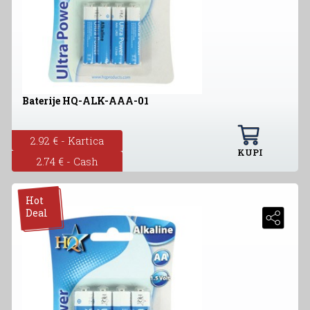
Baterije HQ-ALK-AAA-01
2.92 € - Kartica
KUPI
2.74 € - Cash
Hot
Deal