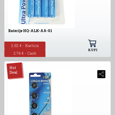
Baterije HQ-ALK-AA-01
2.92 € - Kartica
KUPI
2.74 € - Cash
Hot
Deal