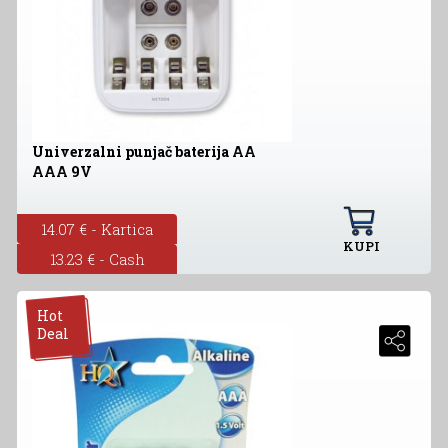
Univerzalni punjač baterija AA
AAA 9V
14.07 € - Kartica
KUPI
13.23 € - Cash
Hot
Deal