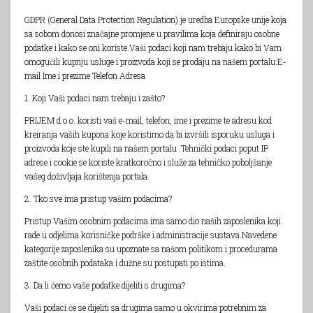
GDPR (General Data Protection Regulation) je uredba Europske unije koja
sa sobom donosi značajne promjene u pravilima koja definiraju osobne
podatke i kako se oni koriste.Vaši podaci koji nam trebaju kako bi Vam
omogućili kupnju usluge i proizvoda koji se prodaju na našem portalu:E-
mail Ime i prezime Telefon Adresa
1. Koji Vaši podaci nam trebaju i zašto?
PRIJEM d.o.o. koristi vaš e-mail, telefon, ime i prezime te adresu kod
kreiranja vaših kupona koje koristimo da bi izvršili isporuku usluga i
proizvoda koje ste kupili na našem portalu .Tehnički podaci poput IP
adrese i cookie se koriste kratkoročno i služe za tehničko poboljšanje
vašeg doživljaja korištenja portala.
2. Tko sve ima pristup vašim podacima?
Pristup Vašim osobnim podacima ima samo dio naših zaposlenika koji
rade u odjelima korisničke podrške i administracije sustava.Navedene
kategorije zaposlenika su upoznate sa našom politikom i procedurama
zaštite osobnih podataka i dužne su postupati po istima.
3. Da li ćemo vaše podatke dijeliti s drugima?
Vaši podaci će se dijeliti sa drugima samo u okvirima potrebnim za