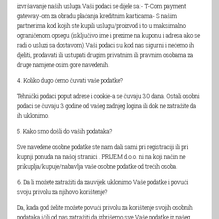
izvršavanje naših usluga.Vaši podaci se dijele sa:- T-Com payment
gateway-om za obradu plaćanja kreditnim karticama- S našim
partnerima kod kojih ste kupili uslugu/proizvod i to u maksimalno
ograničenom opsegu (isključivo ime i prezime na kuponu i adresa ako se
radi o usluzi sa dostavom).Vaši podaci su kod nas sigurni i nećemo ih
djeliti, prodavati ili ustupati drugim privatnim ili pravnim osobama za
druge namjene osim gore navedenih.
4. Koliko dugo ćemo čuvati vaše podatke?
Tehnički podaci poput adrese i cookie-a se čuvaju 30 dana. Ostali osobni
podaci se čuvaju 3 godine od vašeg zadnjeg logina ili dok ne zatražite da
ih uklonimo.
5. Kako smo došli do vaših podataka?
Sve navedene osobne podatke ste nam dali sami pri registraciji ili pri
kupnji ponuda na našoj stranici . PRIJEM d.o.o. ni na koji način ne
prikuplja/kupuje/nabavlja vaše osobne podatke od trećih osoba.
6. Da li možete zatražiti da zauvijek uklonimo Vaše podatke i povući
svoju privolu za njihovo korištenje?
Da, kada god želite možete povući privolu za korištenje svojih osobnih
podataka i/ili od nas zatražiti da izbrišemo sve Vaše podatke iz našeg