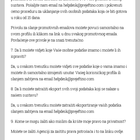
sustava. Pošaljite nam email na helpdesk@prejeftino.com i pokrenuti
ćemo proceduru za uklanjanje svih osobnih podataka koja će biti gotova
u roku od 15 dana.
Privolu za slanje promotivnih emailova možete povući samostalno na
svom profilu ili klikom na link u dnu svakog promotivnog emaila.
Povlačenje ove privole je na snazi trenutačno.
7. Da li možete vidjeti koje Vaše osobne podatke imamo i možete li ih
ispraviti?
Da, u svakom trenutku možete vidjeti sve podatke koje o vama imamo i
možete ih samostalno izmijeniti unutar Vašeg korisničkog profila ili
slanjem zahtjeva na email helpdesk@prejeftino.com
8. Da li možete zatražiti eksport svih svoji podataka koji se nalaze u
našem sustavu?
Da, u svakom trenutku možete zatražiti eksportiranje vaših podatka
slanjem zahtjeva na email helpdesk@prejeftino.com
9. Kome se mogu žaliti ako mislim da kršite moje pravo na privatnost?
Možete se žaliti Agenciji za zaštitu prava potrošača i to na linku
ovdje.