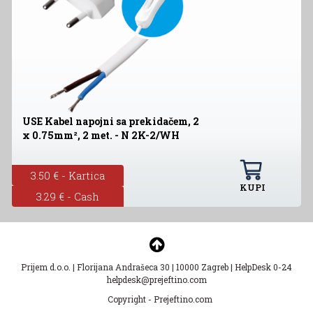
USE Kabel napojni sa prekidačem, 2
x 0.75mm², 2 met. - N 2K-2/WH
3.50 € - Kartica
KUPI
3.29 € - Cash
Prijem d.o.o.
|
Florijana Andrašeca 30
|
10000 Zagreb
|
HelpDesk 0-24
helpdesk@prejeftino.com
Copyright - Prejeftino.com