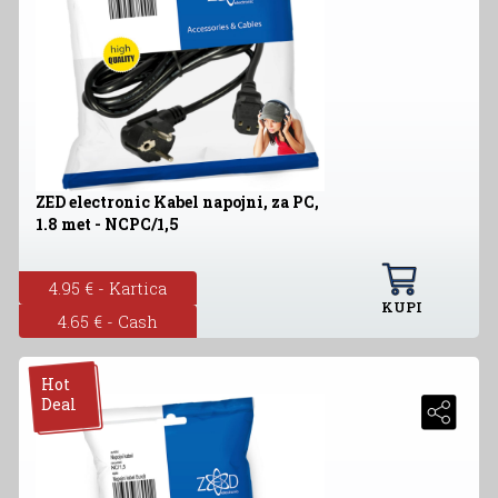
ZED electronic Kabel napojni, za PC,
1.8 met - NCPC/1,5
4.95 € - Kartica
KUPI
4.65 € - Cash
Hot
Deal