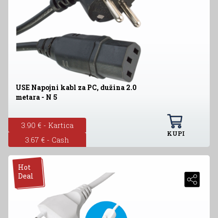
USE Napojni kabl za PC, dužina 2.0
metara - N 5
3.90 € - Kartica
KUPI
3.67 € - Cash
Hot
Deal