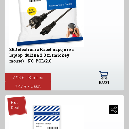
ZED electronic Kabel napojni za
laptop, dužina 2.0 m (mickey
mouse) - NC-PCL/2.0
7.95 € - Kartica
KUPI
7.47 € - Cash
Hot
Deal