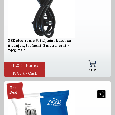
ZED electronic Priključni kabel za
štednjak, trofazni, 3 metra, crni -
PKS-T3.0
21.20 € - Kartica
KUPI
19.93 € - Cash
Hot
Deal