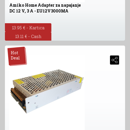
Amiko Home Adapter za napajanje
DC 12 V, 3 A - EU12V3000MA
13.95 € - Kartica
13.11 € - Cash
Hot
Deal