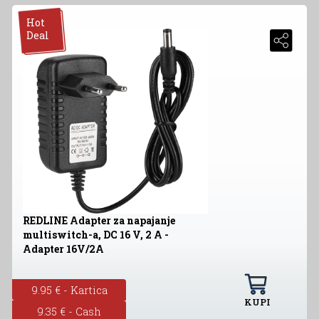
Hot
Deal
REDLINE Adapter za napajanje
multiswitch-a, DC 16 V, 2 A -
Adapter 16V/2A
9.95 € - Kartica
KUPI
9.35 € - Cash