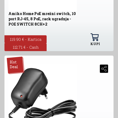
Amiko Home PoE mrežni switch, 10
port RJ-45, 8 PoE, rack ugradnja -
POE SWITCH 8CH+2
119.90 € - Kartica
KUPI
112.71 € - Cash
Hot
Deal