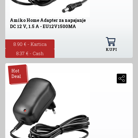
Amiko Home Adapter za napajanje
DC 12 V, 1.5 A - EU12V1500MA
8.90 € - Kartica
KUPI
8.37 € - Cash
Hot
Deal