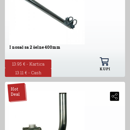
I nosač sa 2 šelne 400mm
13.95 € - Kartica
KUPI
13.11 € - Cash
Hot
Deal