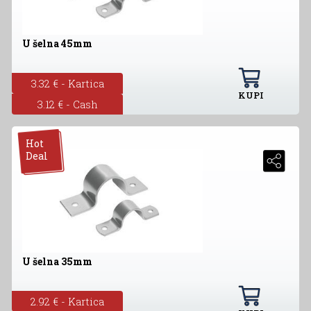
U šelna 45mm
3.32 € - Kartica
KUPI
3.12 € - Cash
Hot
Deal
U šelna 35mm
2.92 € - Kartica