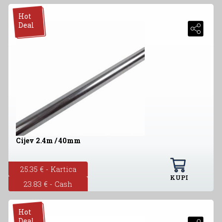
Hot
Deal
Cijev 2.4m / 40mm
25.35 € - Kartica
KUPI
23.83 € - Cash
Hot
Deal