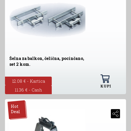
Šelna za balkon, čelična, pocinčano,
set 2 kom.
12.08 € - Kartica
KUPI
11.36 € - Cash
Hot
Deal