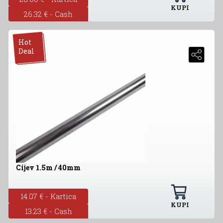
KUPI
26.32 € - Cash
Hot
Deal
Cijev 1.5m / 40mm
14.07 € - Kartica
KUPI
13.23 € - Cash