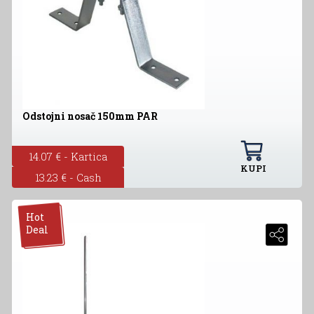
Odstojni nosač 150mm PAR
14.07 € - Kartica
KUPI
13.23 € - Cash
Hot
Deal