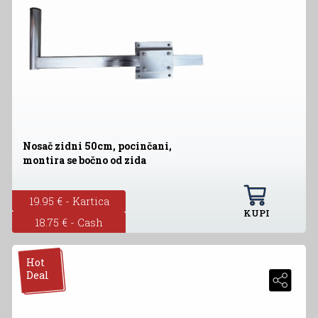
Nosač zidni 50cm, pocinčani,
montira se bočno od zida
19.95 € - Kartica
KUPI
18.75 € - Cash
Hot
Deal