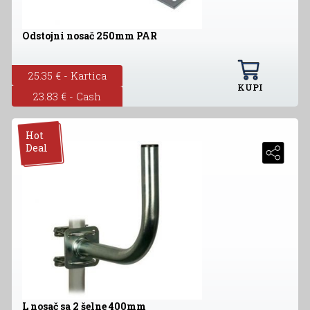
Odstojni nosač 250mm PAR
25.35 € - Kartica
KUPI
23.83 € - Cash
Hot
Deal
L nosač sa 2 šelne 400mm