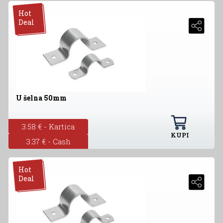
Hot
Deal
U šelna 50mm
3.58 € - Kartica
KUPI
3.37 € - Cash
Hot
Deal