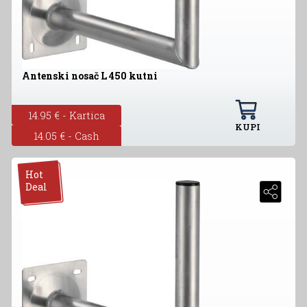
Antenski nosač L 450 kutni
14.95 € - Kartica
KUPI
14.05 € - Cash
Hot
Deal