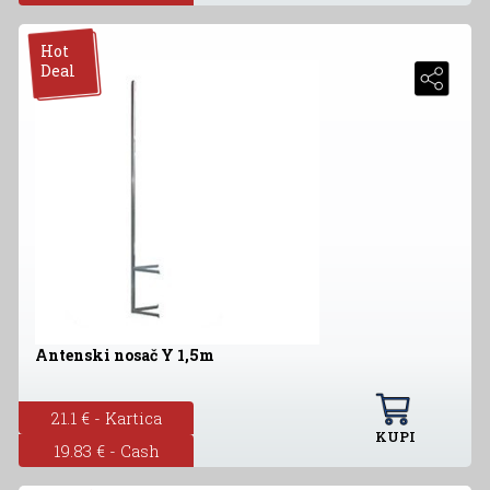
Hot
Deal
Antenski nosač Y 1,5m
21.1 € - Kartica
KUPI
19.83 € - Cash