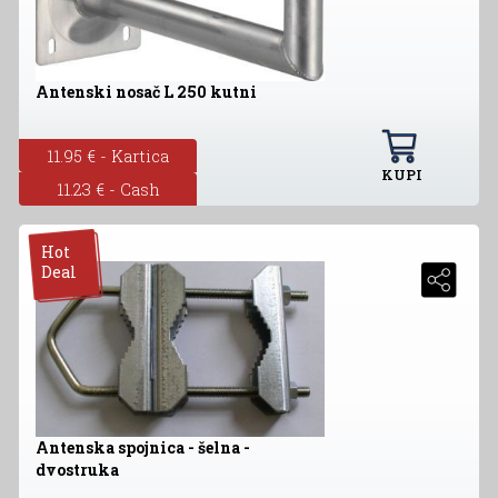
Antenski nosač L 250 kutni
11.95 € - Kartica
KUPI
11.23 € - Cash
Hot
Deal
Antenska spojnica - šelna -
dvostruka