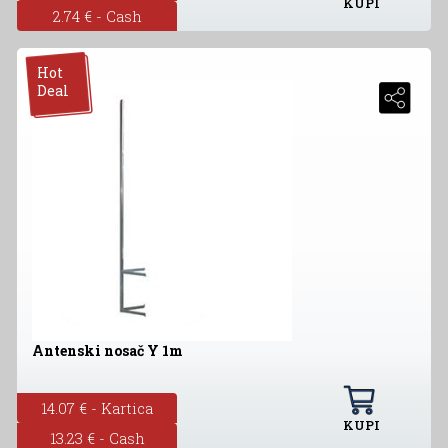
KUPI
2.74 € - Cash
Hot
Deal
Antenski nosač Y 1m
14.07 € - Kartica
KUPI
13.23 € - Cash