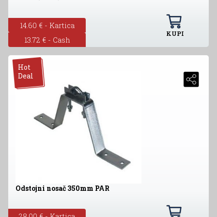
14.60 € - Kartica
KUPI
13.72 € - Cash
Hot
Deal
Odstojni nosač 350mm PAR
28.00 € - Kartica