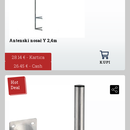
Antenski nosač Y 2,4m
28.14 € - Kartica
KUPI
26.45 € - Cash
Hot
Deal