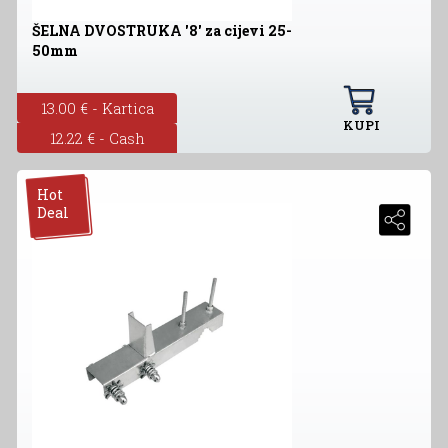
ŠELNA DVOSTRUKA '8' za cijevi 25-
50mm
13.00 € - Kartica
KUPI
12.22 € - Cash
Hot
Deal