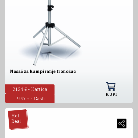
Nosač za kampiranje tronožac
21.24 € - Kartica
KUPI
19.97 € - Cash
Hot
Deal