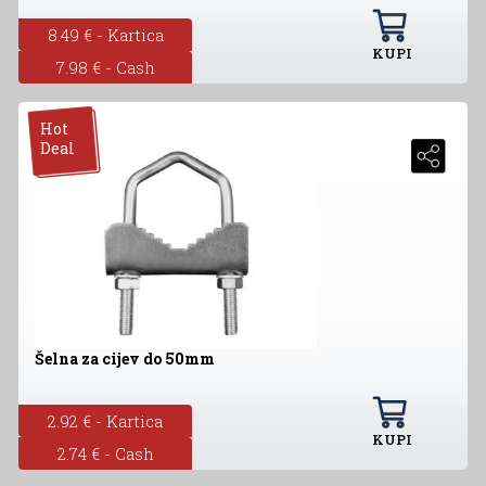
8.49 € - Kartica
KUPI
7.98 € - Cash
Hot
Deal
Šelna za cijev do 50mm
2.92 € - Kartica
KUPI
2.74 € - Cash