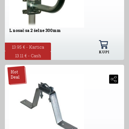
L nosač sa 2 šelne 300mm
13.95 € - Kartica
KUPI
13.11 € - Cash
Hot
Deal