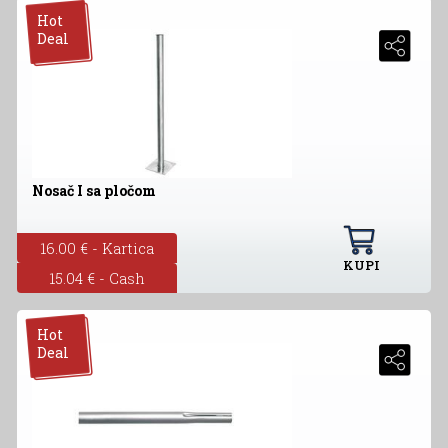
Hot
Deal
Nosač I sa pločom
16.00 € - Kartica
KUPI
15.04 € - Cash
Hot
Deal