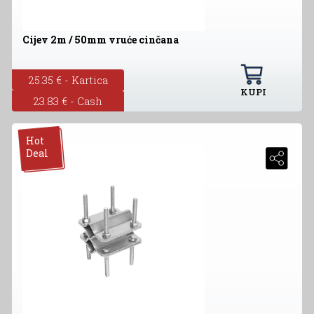
Cijev 2m / 50mm vruće cinčana
25.35 € - Kartica
KUPI
23.83 € - Cash
Hot
Deal