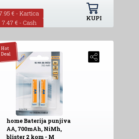
7.95 € - Kartica
KUPI
7.47 € - Cash
Hot
Deal
home Baterija punjiva
AA, 700mAh, NiMh,
blister 2 kom - M