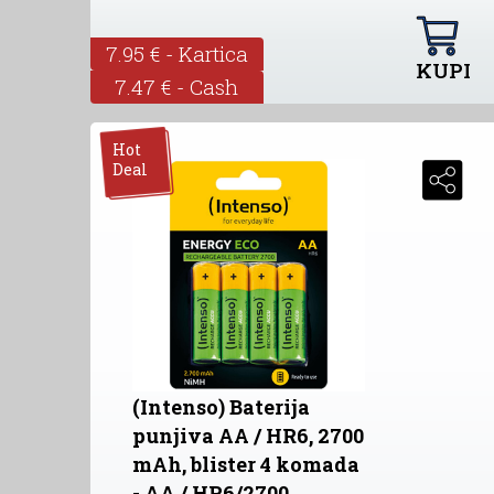
7.95 € - Kartica
KUPI
7.47 € - Cash
Hot
Deal
(Intenso) Baterija
punjiva AA / HR6, 2700
mAh, blister 4 komada
- AA / HR6/2700