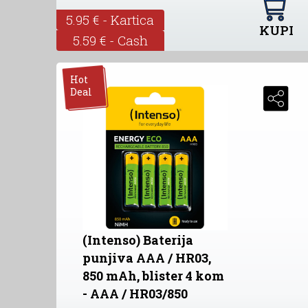
5.95 € - Kartica
KUPI
5.59 € - Cash
Hot
Deal
(Intenso) Baterija
punjiva AAA / HR03,
850 mAh, blister 4 kom
- AAA / HR03/850