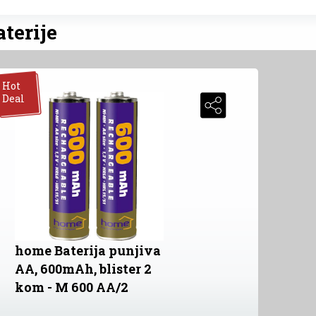
terije
Hot
Deal
home Baterija punjiva
AA, 600mAh, blister 2
kom - M 600 AA/2