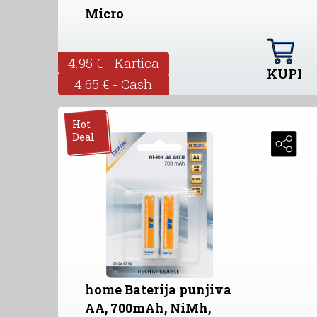
Micro
4.95 € - Kartica
KUPI
4.65 € - Cash
Hot
Deal
home Baterija punjiva
AA, 700mAh, NiMh,