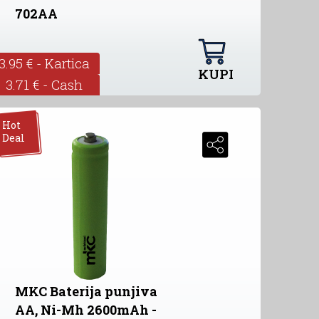
702AA
3.95 € - Kartica
KUPI
3.71 € - Cash
Hot
Deal
MKC Baterija punjiva
AA, Ni-Mh 2600mAh -