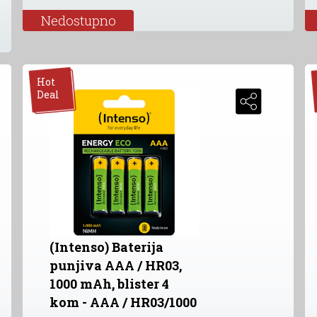
Nedostupno
Hot
Deal
(Intenso) Baterija
punjiva AAA / HR03,
1000 mAh, blister 4
kom - AAA / HR03/1000