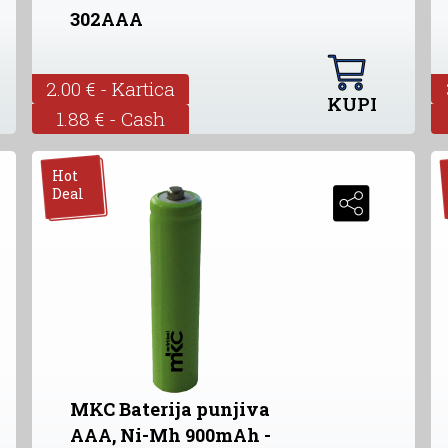
302AAA
2.00 € - Kartica
KUPI
1.88 € - Cash
Hot
Deal
MKC Baterija punjiva
AAA, Ni-Mh 900mAh -