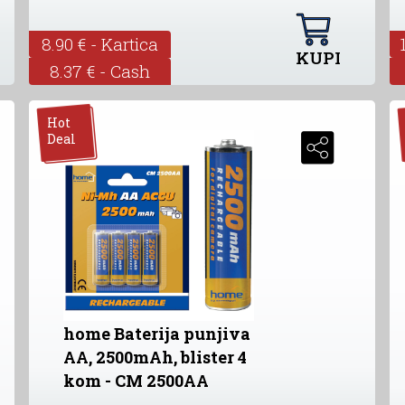
8.90 € - Kartica
KUPI
8.37 € - Cash
Hot
Deal
home Baterija punjiva
AA, 2500mAh, blister 4
kom - CM 2500AA