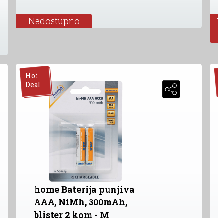
Nedostupno
Hot
Deal
home Baterija punjiva
AAA, NiMh, 300mAh,
blister 2 kom - M