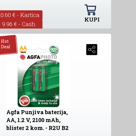
10.60 € - Kartica
KUPI
9.96 € - Cash
Hot
Deal
Agfa Punjiva baterija,
AA, 1.2 V, 2100 mAh,
blister 2 kom. - R2U B2