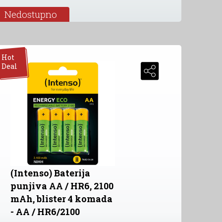
Nedostupno
Hot
Deal
(Intenso) Baterija
punjiva AA / HR6, 2100
mAh, blister 4 komada
- AA / HR6/2100