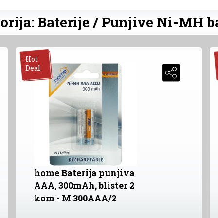
orija: Baterije / Punjive Ni-MH ba
Hot
Deal
home Baterija punjiva
AAA, 300mAh, blister 2
kom - M 300AAA/2