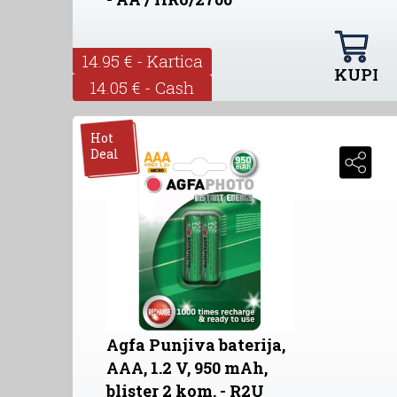
14.95 € - Kartica
KUPI
14.05 € - Cash
Hot
Deal
Agfa Punjiva baterija,
AAA, 1.2 V, 950 mAh,
blister 2 kom. - R2U