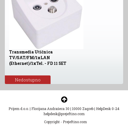
Transmedia Utičnica
TV/SAT/FM/1xLAN
(Ethernet)/1xTel. - FD 11 SET
Nedostupno
Prijem d.o.o.
|
Florijana Andrašeca 30
|
10000 Zagreb
|
HelpDesk 0-24
helpdesk@prejeftino.com
Copyright - Prejeftino.com