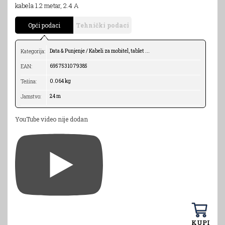
kabela 1.2 metar, 2.4 A
Opći podaci
Tehnički podaci
Data & Punjenje / Kabeli za mobitel, tablet ...
Kategorija:
6957531079385
EAN:
0.064 kg
Težina:
24 m
Jamstvo:
YouTube video nije dodan
KUPI