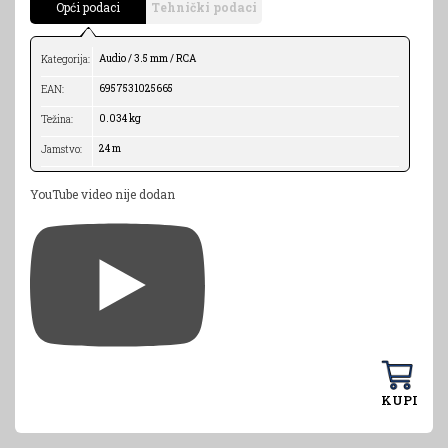
Opći podaci
Tehnički podaci
Audio / 3.5 mm / RCA
Kategorija:
6957531025665
EAN:
0.034 kg
Težina:
24 m
Jamstvo:
YouTube video nije dodan
KUPI