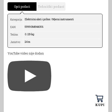
Opći podaci
Tehnički podaci
Električni alati i pribor / Mjerni instrumenti
Kategorija:
5999084944056
EAN:
0.119 kg
Težina:
24 m
Jamstvo:
YouTube video nije dodan
KUPI