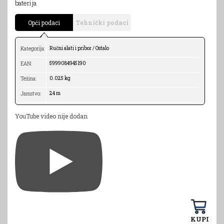
baterija
Opći podaci
Tehnički podaci
Ručni alati i pribor / Ostalo
Kategorija:
5999084945190
EAN:
0.025 kg
Težina:
24 m
Jamstvo:
YouTube video nije dodan
KUPI