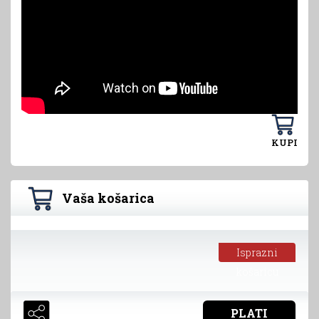
KUPI
Vaša košarica
Isprazni
košaricu
PLATI