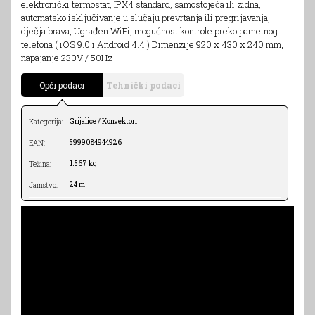
elektronički termostat, IPX4 standard, samostojeća ili zidna,
automatsko isključivanje u slučaju prevrtanja ili pregrijavanja,
dječja brava, Ugrađen WiFi, mogućnost kontrole preko pametnog
telefona ( iOS 9.0 i Android 4.4 ) Dimenzije 920 x 430 x 240 mm,
napajanje 230V / 50Hz
Opći podaci
Tehnički podaci
Grijalice / Konvektori
Kategorija:
5999084944926
EAN:
1.567 kg
Težina:
24 m
Jamstvo: