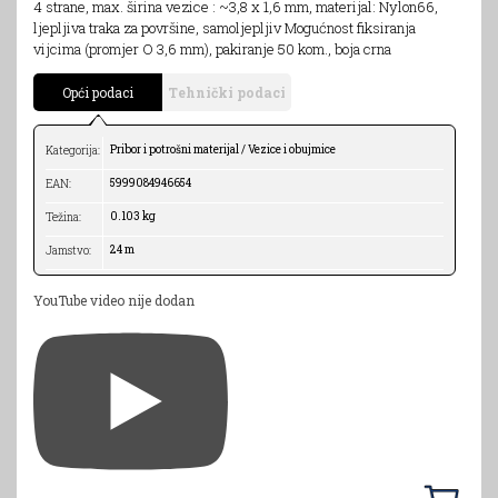
4 strane, max. širina vezice : ~3,8 x 1,6 mm, materijal: Nylon66,
ljepljiva traka za površine, samoljepljiv Mogućnost fiksiranja
vijcima (promjer O 3,6 mm), pakiranje 50 kom., boja crna
Opći podaci
Tehnički podaci
Pribor i potrošni materijal / Vezice i obujmice
Kategorija:
5999084946654
EAN:
0.103 kg
Težina:
24 m
Jamstvo:
YouTube video nije dodan