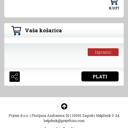
KUPI
Vaša košarica
Isprazni
košaricu
PLATI
Prijem d.o.o.
|
Florijana Andrašeca 30
|
10000 Zagreb
|
HelpDesk 0-24
helpdesk@prejeftino.com