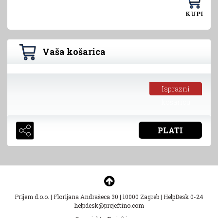
KUPI
Vaša košarica
Isprazni
košaricu
PLATI
Prijem d.o.o.
|
Florijana Andrašeca 30
|
10000 Zagreb
|
HelpDesk 0-24
helpdesk@prejeftino.com