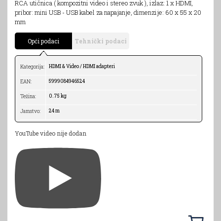
RCA utičnica ( kompozitni video i stereo zvuk ), izlaz: 1 x HDMI,
pribor: mini USB - USB kabel za napajanje, dimenzije: 60 x 55 x 20
mm
Opći podaci
Tehnički podaci
HDMI & Video / HDMI adapteri
Kategorija:
5999084946524
EAN:
0.75 kg
Težina:
24 m
Jamstvo:
YouTube video nije dodan