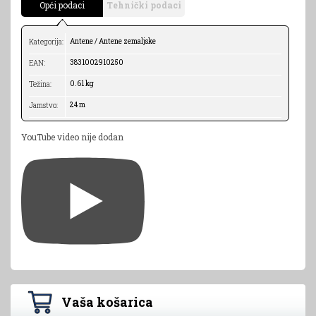
Opći podaci
Tehnički podaci
Antene / Antene zemaljske
Kategorija:
3831002910250
EAN:
0.61 kg
Težina:
24 m
Jamstvo:
YouTube video nije dodan
Vaša košarica