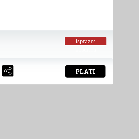
Isprazni
košaricu
PLATI