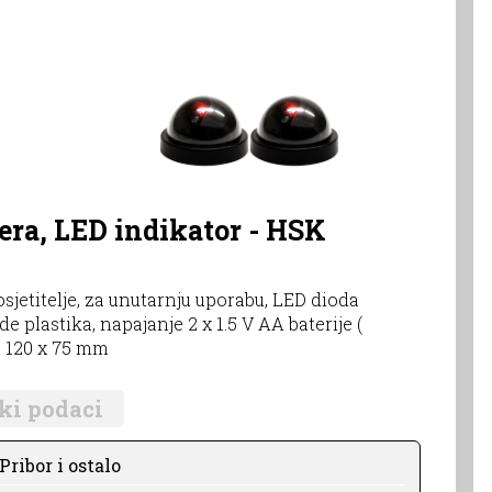
a, LED indikator - HSK
jetitelje, za unutarnju uporabu, LED dioda
e plastika, napajanje 2 x 1.5 V AA baterije (
e 120 x 75 mm
ki podaci
ribor i ostalo