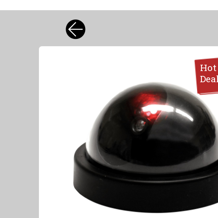
Hot
Dea