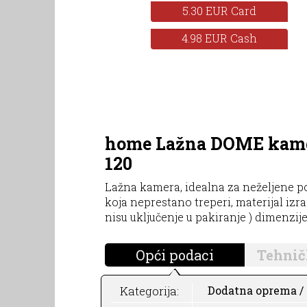
5.30 EUR Card
4.98 EUR Cash
home Lažna DOME kamer
120
Lažna kamera, idealna za neželjene pos
koja neprestano treperi, materijal izrad
nisu uključenje u pakiranje ) dimenzij
Opći podaci
Tehnič
Kategorija:
Dodatna oprema / P