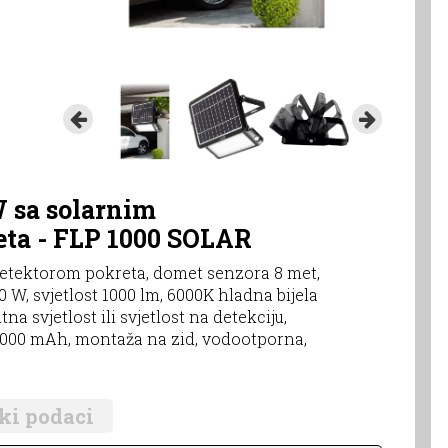
 sa solarnim
eta - FLP 1000 SOLAR
detektorom pokreta, domet senzora 8 met,
0 W, svjetlost 1000 lm, 6000K hladna bijela
na svjetlost ili svjetlost na detekciju,
/ 3000 mAh, montaža na zid, vodootporna,
ki podaci