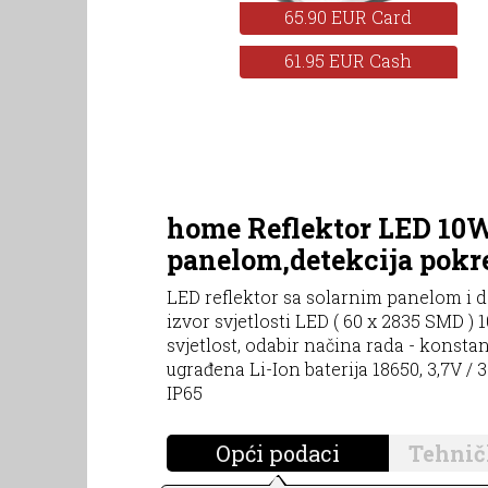
65.90 EUR Card
61.95 EUR Cash
home Reflektor LED 10W
panelom,detekcija pokr
LED reflektor sa solarnim panelom i 
izvor svjetlosti LED ( 60 x 2835 SMD ) 1
svjetlost, odabir načina rada - konstant
ugrađena Li-Ion baterija 18650, 3,7V 
IP65
Opći podaci
Tehnič