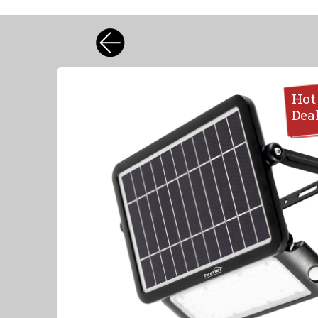
Hot
Dea