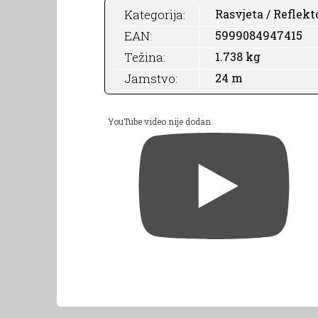
Kategorija:
Rasvjeta / Reflekt
EAN:
5999084947415
Težina:
1.738 kg
Jamstvo:
24 m
YouTube video nije dodan