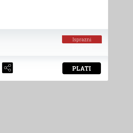
Isprazni
košaricu
PLATI