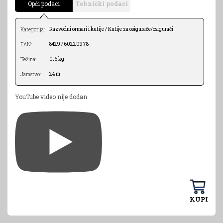
Opći podaci
Tehnički podaci
Razvodni ormari i kutije / Kutije za osigurače/osigurači
Kategorija:
8429760220978
EAN:
0.6 kg
Težina:
24 m
Jamstvo:
YouTube video nije dodan
KUPI