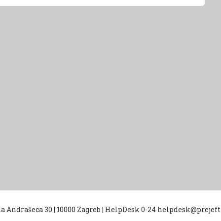
na Andrašeca 30
|
10000 Zagreb
|
HelpDesk 0-24 helpdesk@prejef