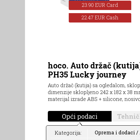
23.90 EUR Card
22.47 EUR Cash
hoco. Auto držač (kutija
PH35 Lucky journey
Auto držač (kutija) sa ogledalom, sklo
dimenzije sklopljeno 242 x 182 x 38 mm
materijal izrade ABS + silicone, nosiv
Opći podaci
Tehnič
Kategorija:
Oprema i dodaci / 