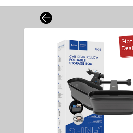
Hot
Dea