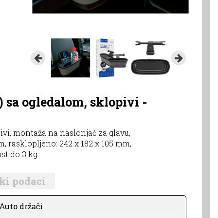
) sa ogledalom, sklopivi -
pivi, montaža na naslonjač za glavu,
, rasklopljeno: 242 x 182 x 105 mm,
ost do 3 kg
ki podaci
Auto držači