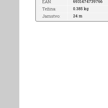
EAN:
6931474739766
Težina:
0.385 kg
Jamstvo:
24 m