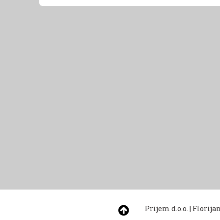
Prijem d.o.o.
|
Florija