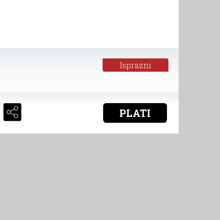
Isprazni
košaricu
PLATI