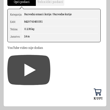
Opći podaci
Tehnički podaci
Razvodni ormari i kutije / Razvodne kutije
Kategorija:
8429760450351
EAN:
0.238 kg
Težina:
24 m
Jamstvo:
YouTube video nije dodan
KUPI