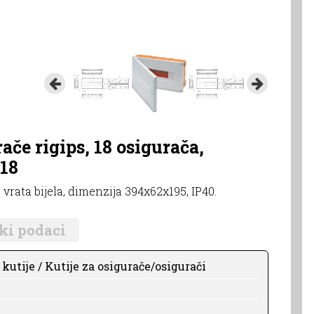
ače rigips, 18 osigurača,
/18
, vrata bijela, dimenzija 394x62x195, IP40.
ki podaci
kutije / Kutije za osigurače/osigurači