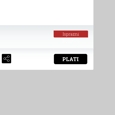
Isprazni
košaricu
PLATI