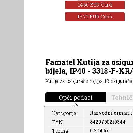
14.60 EUR Card
13.72 EUR Cash
Famatel Kutija za osigur
bijela, IP40 - 3318-F-KR
Kutija za osigurače rigips, 18 osigurača
Opći podaci
Tehnič
Kategorija:
Razvodni ormari i 
EAN:
8429760210344
Težina:
0.394 kg