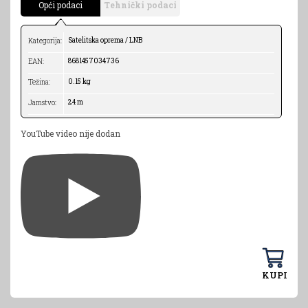
Opći podaci
Tehnički podaci
Satelitska oprema / LNB
Kategorija:
8681457034736
EAN:
0.15 kg
Težina:
24 m
Jamstvo:
YouTube video nije dodan
KUPI