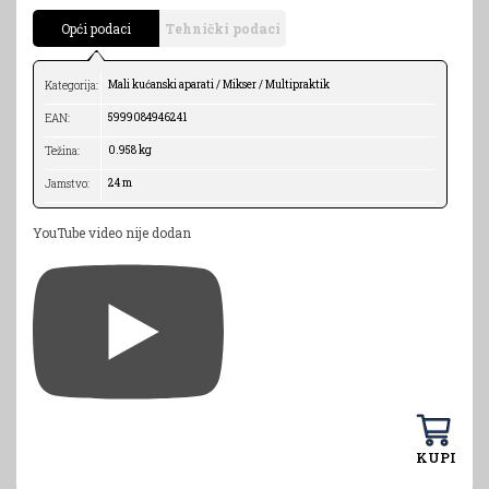
Opći podaci
Tehnički podaci
Mali kućanski aparati / Mikser / Multipraktik
Kategorija:
5999084946241
EAN:
0.958 kg
Težina:
24 m
Jamstvo:
YouTube video nije dodan
KUPI