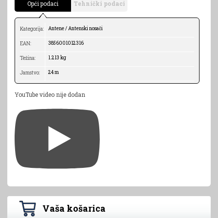
Opći podaci
Tehnički podaci
Antene / Antenski nosači
Kategorija:
3856001012316
EAN:
1.213 kg
Težina:
24 m
Jamstvo:
YouTube video nije dodan
Vaša košarica