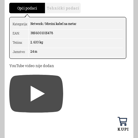
Opći podaci
Tehnički podaci
Network / Mrežni kabel na metar
Kategorija:
3856001015478
EAN:
2.633 kg
Težina:
24 m
Jamstvo:
YouTube video nije dodan
KUPI