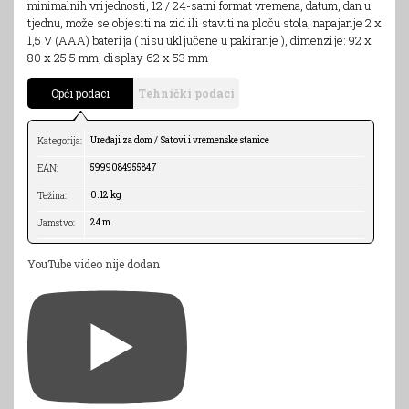
minimalnih vrijednosti, 12 / 24-satni format vremena, datum, dan u
tjednu, može se objesiti na zid ili staviti na ploču stola, napajanje 2 x
1,5 V (AAA) baterija ( nisu uključene u pakiranje ), dimenzije: 92 x
80 x 25.5 mm, display 62 x 53 mm
Opći podaci
Tehnički podaci
Uređaji za dom / Satovi i vremenske stanice
Kategorija:
5999084955847
EAN:
0.12 kg
Težina:
24 m
Jamstvo:
YouTube video nije dodan