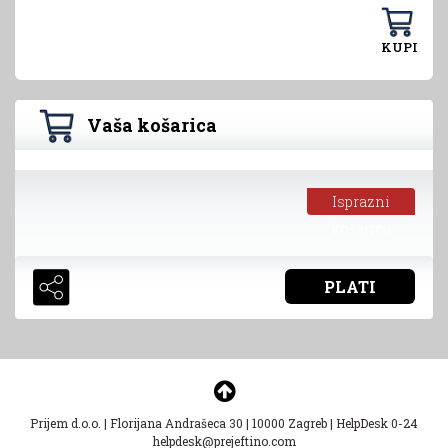
KUPI
Vaša košarica
Isprazni
košaricu
PLATI
Prijem d.o.o.
|
Florijana Andrašeca 30
|
10000 Zagreb
|
HelpDesk 0-24
helpdesk@prejeftino.com