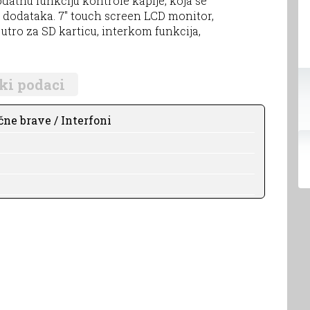
atnu funkciju kontrole kapije, koja se
 dodataka. 7" touch screen LCD monitor,
 utro za SD karticu, interkom funkcija,
ki podaci
čne brave / Interfoni