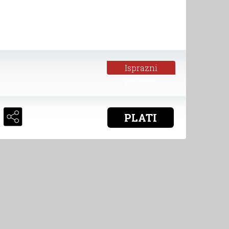
Isprazni
košaricu
PLATI