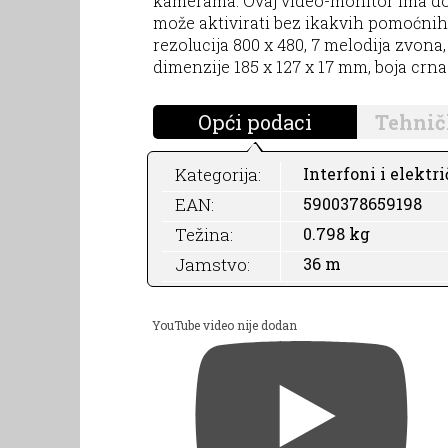
kamerama. Ovaj video-monitor ima dod
može aktivirati bez ikakvih pomoćnih
rezolucija 800 x 480, 7 melodija zvona,
dimenzije 185 x 127 x 17 mm, boja crna
Opći podaci
Tehnič
Kategorija:
Interfoni i elektri
EAN:
5900378659198
Težina:
0.798 kg
Jamstvo:
36 m
YouTube video nije dodan