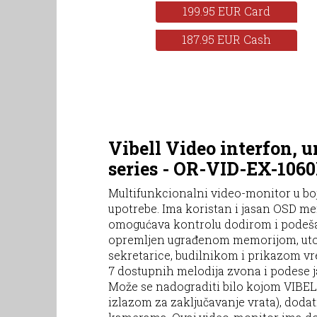
199.95 EUR Card
187.95 EUR Cash
Vibell Video interfon, u
series - OR-VID-EX-10
Multifunkcionalni video-monitor u boji 
upotrebe. Ima koristan i jasan OSD men
omogućava kontrolu dodirom i podešava
opremljen ugrađenom memorijom, utor
sekretarice, budilnikom i prikazom v
7 dostupnih melodija zvona i podese 
Može se nadograditi bilo kojom VIBE
izlazom za zaključavanje vrata), dod