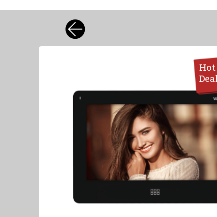
Hot
Dea