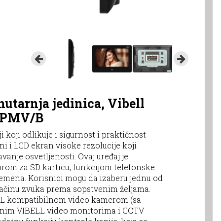
nutarnja jedinica, Vibell
60PMV/B
koji odlikuje i sigurnost i praktičnost
i i LCD ekran visoke rezolucije koji
nje osvetljenosti. Ovaj uređaj je
om za SD karticu, funkcijom telefonske
remena. Korisnici mogu da izaberu jednu od
jačinu zvuka prema sopstvenim željama.
LL kompatibilnom video kamerom (sa
atnim VIBELL video monitorima i CCTV