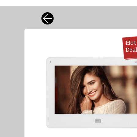
Hot
Dea