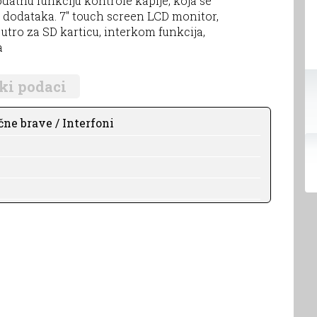
atnu funkciju kontrole kapije, koja se
 dodataka. 7" touch screen LCD monitor,
 utro za SD karticu, interkom funkcija,
a
ki podaci
čne brave / Interfoni