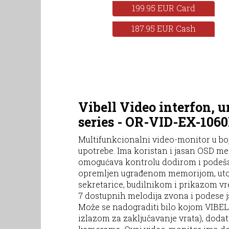
199.95 EUR Card
187.95 EUR Cash
Vibell Video interfon, u
series - OR-VID-EX-10
Multifunkcionalni video-monitor u boji 
upotrebe. Ima koristan i jasan OSD men
omogućava kontrolu dodirom i podešava
opremljen ugrađenom memorijom, utor
sekretarice, budilnikom i prikazom v
7 dostupnih melodija zvona i podese 
Može se nadograditi bilo kojom VIBE
izlazom za zaključavanje vrata), dod