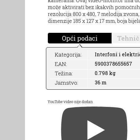
kamerama. Ovaj video-monitor ima dod
može aktivirati bez ikakvih pomoćnih
rezolucija 800 x 480, 7 melodija zvona,
dimenzije 185 x 127 x 17 mm, boja bijel
Opći podaci
Tehnič
Kategorija:
Interfoni i elektri
EAN:
5900378655657
Težina:
0.798 kg
Jamstvo:
36 m
YouTube video nije dodan