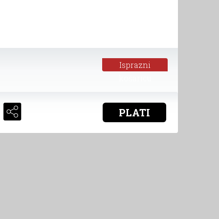
Isprazni
košaricu
PLATI