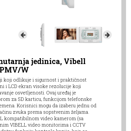
nutarnja jedinica, Vibell
60PMV/W
koji odlikuje i sigurnost i praktičnost
i i LCD ekran visoke rezolucije koji
nje osvetljenosti. Ovaj uređaj je
om za SD karticu, funkcijom telefonske
remena. Korisnici mogu da izaberu jednu od
jačinu zvuka prema sopstvenim željama.
LL kompatibilnom video kamerom (sa
atnim VIBELL video monitorima i CCTV