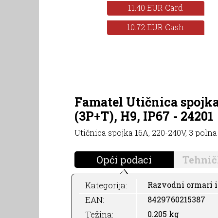
11.40 EUR Card
10.72 EUR Cash
Famatel Utičnica spojka
(3P+T), H9, IP67 - 24201
Utičnica spojka 16A, 220-240V, 3 polna 
Opći podaci
Tehnič
Kategorija:
Razvodni ormari i 
EAN:
8429760215387
Težina:
0.205 kg