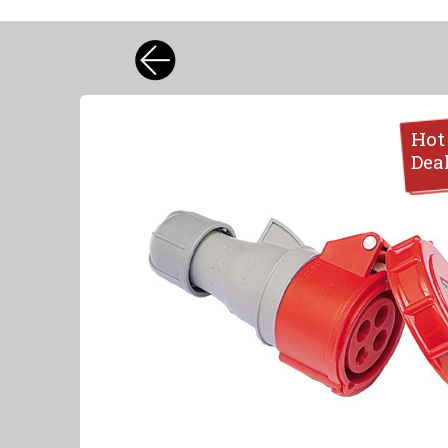
Hot
Dea