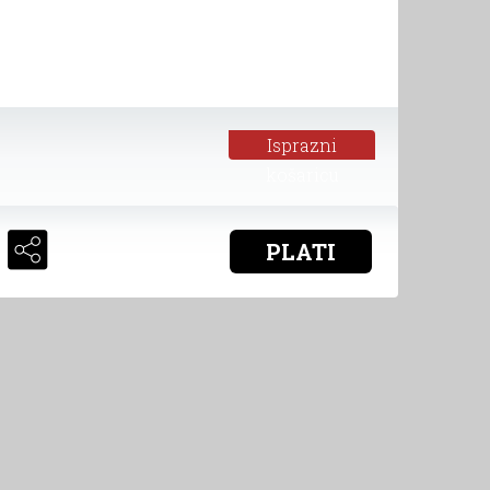
Isprazni
košaricu
PLATI