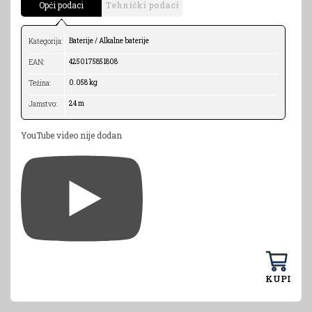
Opći podaci
Tehnički podaci
Baterije / Alkalne baterije
Kategorija:
4250175851808
EAN:
0.058 kg
Težina:
24 m
Jamstvo:
YouTube video nije dodan
KUPI