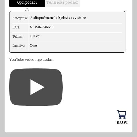
Opći podaci
Tehnički podaci
Audio professional / Dijelovi za zvučnike
Kategorija:
5998312736630
EAN:
0.3 kg
Težina:
24 m
Jamstvo:
YouTube video nije dodan
KUPI