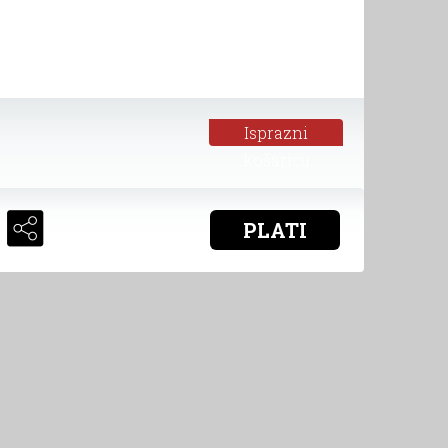
Isprazni
košaricu
PLATI