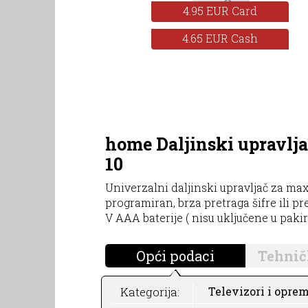
4.95 EUR Card
4.65 EUR Cash
home Daljinski upravljač
10
Univerzalni daljinski upravljač za max. 
programiran, brza pretraga šifre ili pr
V AAA baterije ( nisu uključene u pakir
Opći podaci
Tehnič
Kategorija:
Televizori i oprem