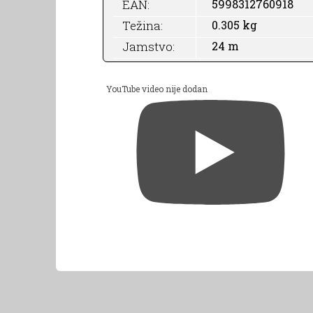
EAN:
5998312760918
Težina:
0.305 kg
Jamstvo:
24 m
YouTube video nije dodan