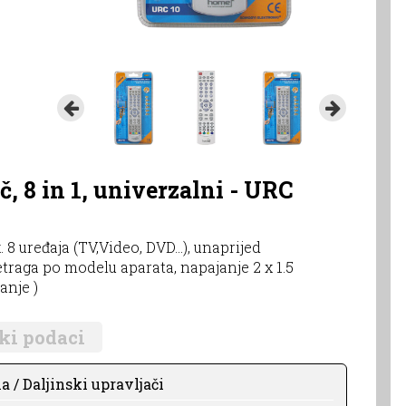
, 8 in 1, univerzalni - URC
8 uređaja (TV,Video, DVD...), unaprijed
etraga po modelu aparata, napajanje 2 x 1.5
anje )
ki podaci
a / Daljinski upravljači