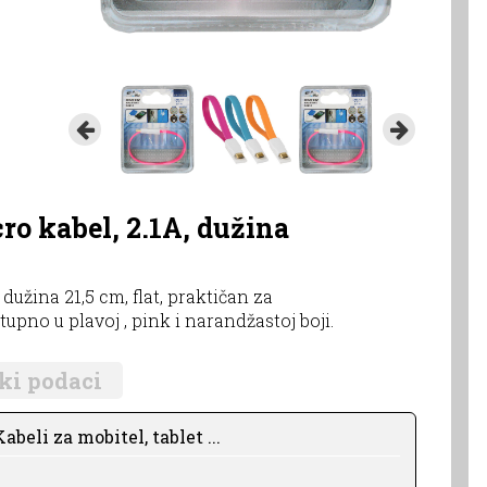
o kabel, 2.1A, dužina
užina 21,5 cm, flat, praktičan za
tupno u plavoj , pink i narandžastoj boji.
ki podaci
abeli za mobitel, tablet ...