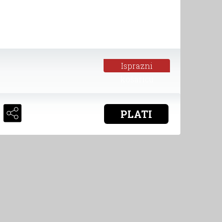
Isprazni
košaricu
PLATI