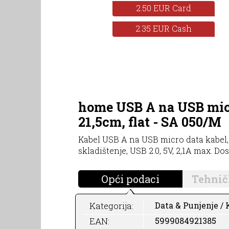
2.50 EUR Card
2.35 EUR Cash
home USB A na USB micr
21,5cm, flat - SA 050/M
Kabel USB A na USB micro data kabel, d
skladištenje, USB 2.0, 5V, 2,1A max. Dos
Opći podaci
Tehnič
Kategorija:
Data & Punjenje / K
EAN:
5999084921385