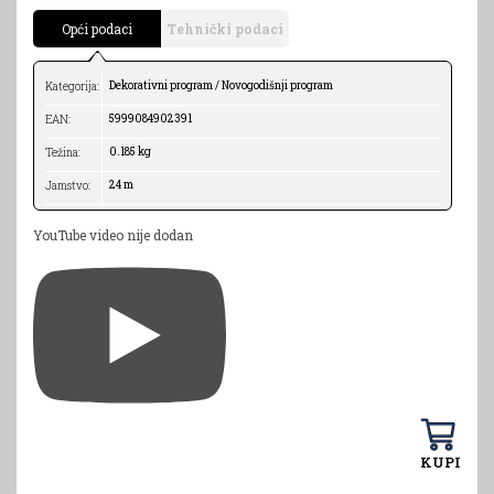
Opći podaci
Tehnički podaci
Dekorativni program / Novogodišnji program
Kategorija:
5999084902391
EAN:
0.185 kg
Težina:
24 m
Jamstvo:
YouTube video nije dodan
KUPI