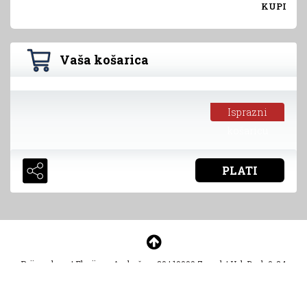
KUPI
Vaša košarica
Isprazni
košaricu
PLATI
Prijem d.o.o.
|
Florijana Andrašeca 30
|
10000 Zagreb
|
HelpDesk 0-24
helpdesk@prejeftino.com
Copyright - Prejeftino.com