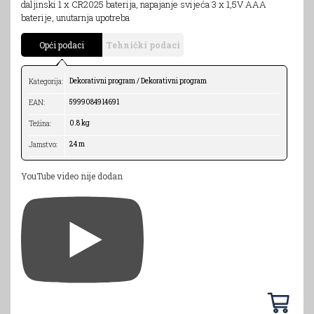
daljinski 1 x CR2025 baterija, napajanje svijeća 3 x 1,5V AAA
baterije, unutarnja upotreba
Opći podaci
Tehnički podaci
Dekorativni program / Dekorativni program
Kategorija:
5999084914691
EAN:
0.8 kg
Težina:
24 m
Jamstvo:
YouTube video nije dodan