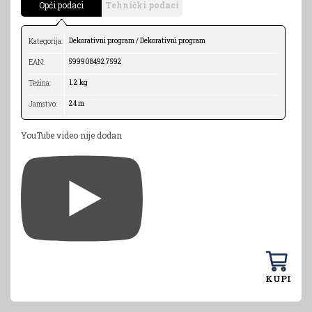
Opći podaci
Tehnički podaci
Dekorativni program / Dekorativni program
Kategorija:
5999084927592
EAN:
1.2 kg
Težina:
24 m
Jamstvo:
YouTube video nije dodan
KUPI