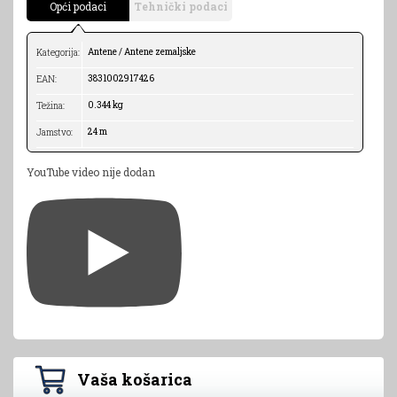
Opći podaci
Tehnički podaci
Antene / Antene zemaljske
Kategorija:
3831002917426
EAN:
0.344 kg
Težina:
24 m
Jamstvo:
YouTube video nije dodan
Vaša košarica