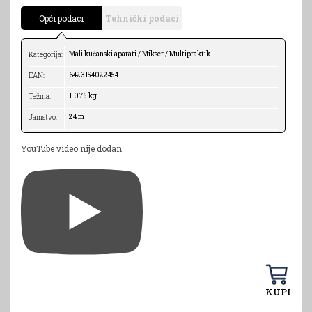
Opći podaci
Tehnički podaci
Mali kućanski aparati / Mikser / Multipraktik
Kategorija:
6423154022454
EAN:
1.075 kg
Težina:
24 m
Jamstvo:
YouTube video nije dodan
KUPI