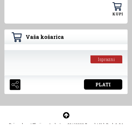
KUPI
Vaša košarica
Isprazni
košaricu
PLATI
Prijem d.o.o.
|
Florijana Andrašeca 30
|
10000 Zagreb
|
HelpDesk 0-24
helpdesk@prejeftino.com