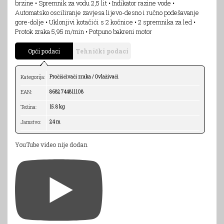
brzine • Spremnik za vodu 2,5 lit • Indikator razine vode •
Automatsko osciliranje zavjesa lijevo-desno i ručno podešavanje
gore-dolje • Uklonjivi kotačići s 2 kočnice • 2 spremnika za led •
Protok zraka 5,95 m/min • Potpuno bakreni motor
Opći podaci
Tehnički podaci
Pročišćivači zraka / Ovlaživači
Kategorija:
8682744811108
EAN:
15.8 kg
Težina:
24 m
Jamstvo:
YouTube video nije dodan