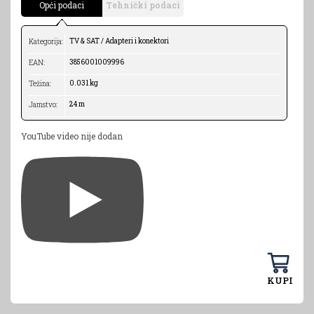
Opći podaci
Tehnički podaci
TV & SAT / Adapteri i konektori
Kategorija:
3856001009996
EAN:
0.031 kg
Težina:
24 m
Jamstvo:
YouTube video nije dodan
KUPI