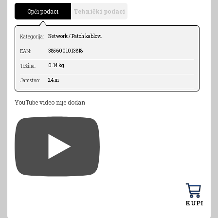
Opći podaci
Tehnički podaci
Network / Patch kablovi
Kategorija:
3856001013818
EAN:
0.14 kg
Težina:
24 m
Jamstvo:
YouTube video nije dodan
KUPI