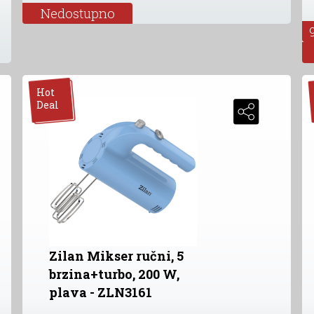
Nedostupno
Hot
Deal
Zilan Mikser ručni, 5
brzina+turbo, 200 W,
plava - ZLN3161