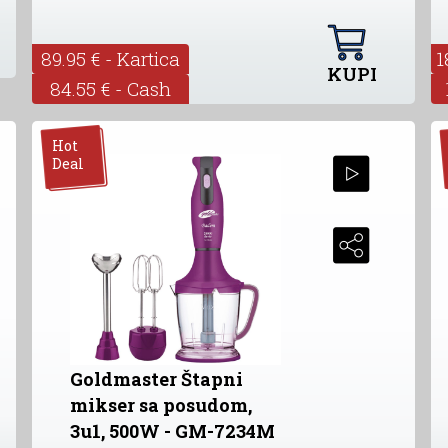
89.95 € - Kartica
1
KUPI
84.55 € - Cash
Hot
Deal
Goldmaster Štapni
mikser sa posudom,
3u1, 500W - GM-7234M