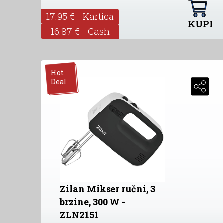
17.95 € - Kartica
KUPI
16.87 € - Cash
Hot
Deal
Zilan Mikser ručni, 3
brzine, 300 W -
ZLN2151