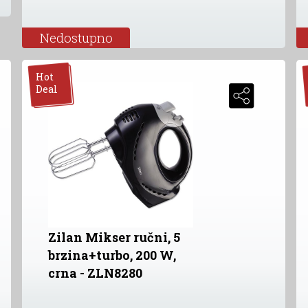
Nedostupno
Hot
Deal
Zilan Mikser ručni, 5
brzina+turbo, 200 W,
crna - ZLN8280