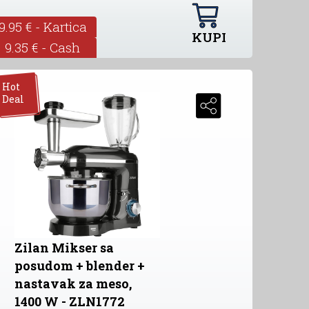
9.95 € - Kartica
KUPI
9.35 € - Cash
Hot
Deal
Zilan Mikser sa
posudom + blender +
nastavak za meso,
1400 W - ZLN1772