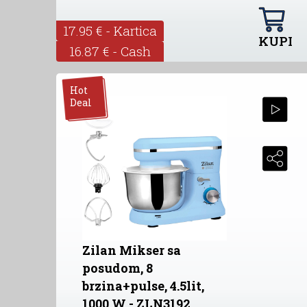
17.95 € - Kartica
KUPI
16.87 € - Cash
Hot
Deal
Zilan Mikser sa
posudom, 8
brzina+pulse, 4.5lit,
1000 W - ZLN3192