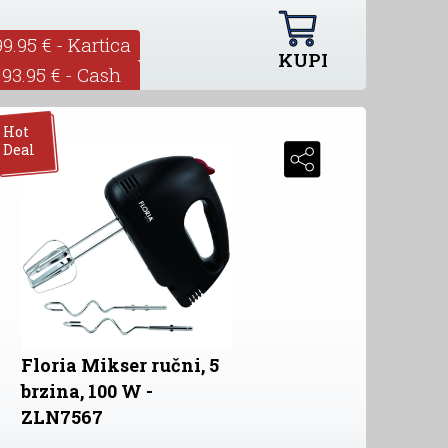
99.95 € - Kartica
KUPI
93.95 € - Cash
Hot
Deal
Floria Mikser ručni, 5
brzina, 100 W -
ZLN7567