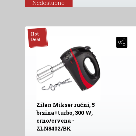
Nedostupno
Hot
Deal
Zilan Mikser ručni, 5
brzina+turbo, 300 W,
crno/crvena -
ZLN8402/BK