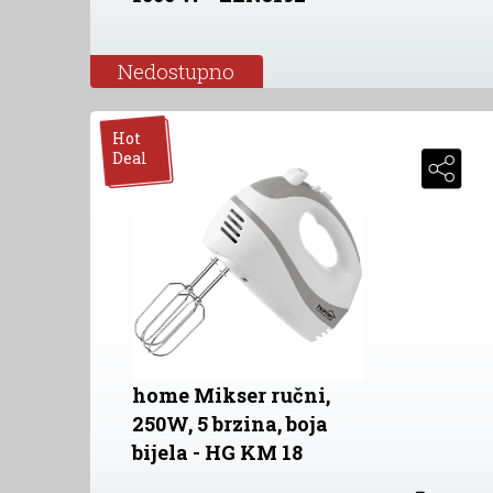
Nedostupno
Hot
Deal
home Mikser ručni,
250W, 5 brzina, boja
bijela - HG KM 18