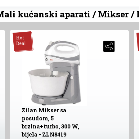
Mali kućanski aparati / Mikser /
Hot
Deal
Zilan Mikser sa
posudom, 5
brzina+turbo, 300 W,
bijela - ZLN8419