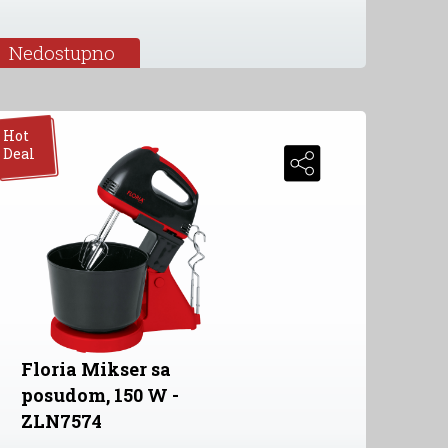
Nedostupno
Hot
Deal
Floria Mikser sa
posudom, 150 W -
ZLN7574