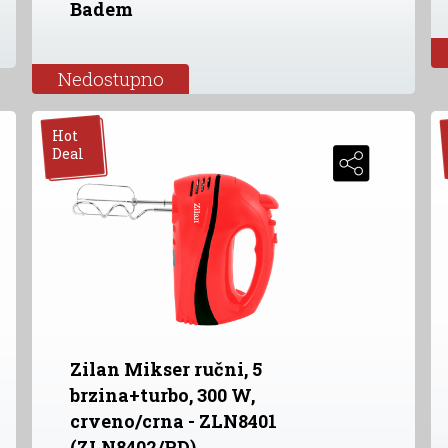
Badem
Nedostupno
Hot
Deal
Zilan Mikser ručni, 5
brzina+turbo, 300 W,
crveno/crna - ZLN8401
(ZLN8402/RD)