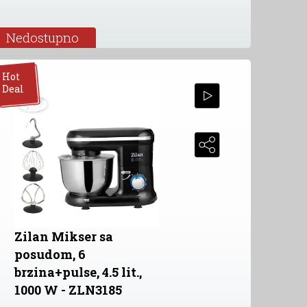
Nedostupno
Hot
Deal
Zilan Mikser sa
posudom, 6
brzina+pulse, 4.5 lit.,
1000 W - ZLN3185