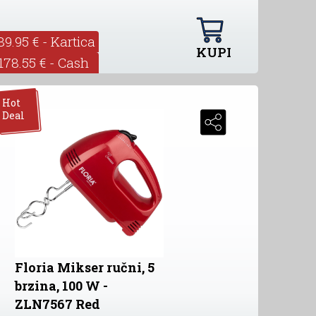
89.95 € - Kartica
KUPI
178.55 € - Cash
Hot
Deal
Floria Mikser ručni, 5
brzina, 100 W -
ZLN7567 Red