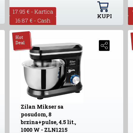
17.95 € - Kartica
KUPI
16.87 € - Cash
Hot
Deal
Zilan Mikser sa
posudom, 8
brzina+pulse, 4.5 lit.,
1000 W - ZLN1215