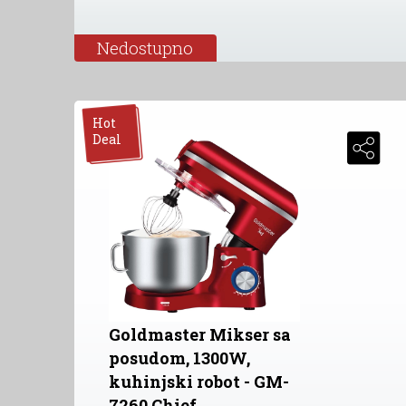
Nedostupno
Hot
Deal
Goldmaster Mikser sa
posudom, 1300W,
kuhinjski robot - GM-
7260 Chief