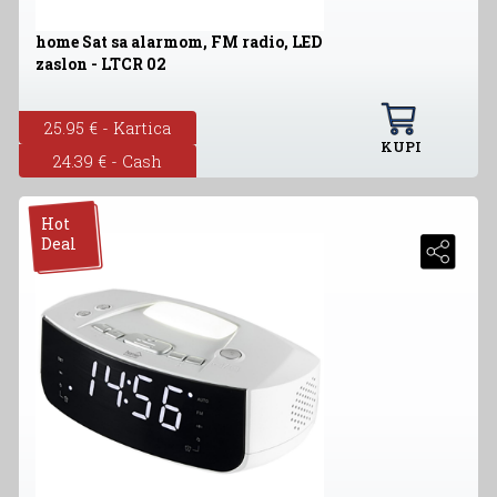
home Sat sa alarmom, FM radio, LED
zaslon - LTCR 02
25.95 € - Kartica
KUPI
24.39 € - Cash
Hot
Deal