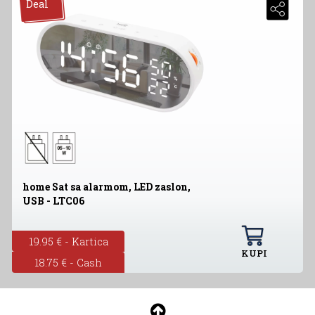
Deal
home Sat sa alarmom, LED zaslon,
USB - LTC06
19.95 € - Kartica
KUPI
18.75 € - Cash