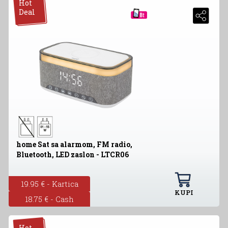
Hot
Deal
home Sat sa alarmom, FM radio,
Bluetooth, LED zaslon - LTCR06
19.95 € - Kartica
KUPI
18.75 € - Cash
Hot