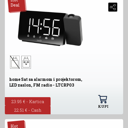
Deal
home Sat sa alarmom i projektorom,
LED zaslon, FM radio - LTCRP03
23.95 € - Kartica
KUPI
22.51 € - Cash
Hot