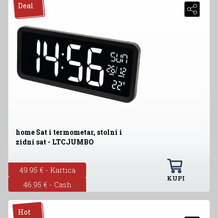
Deal
home Sat i termometar, stolni i
zidni sat - LTCJUMBO
49.95 € - Kartica
KUPI
46.95 € - Cash
Hot