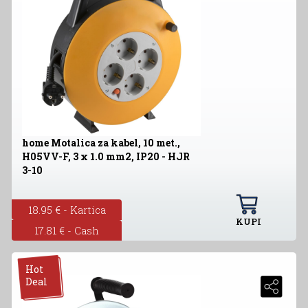
home Motalica za kabel, 10 met.,
H05VV-F, 3 x 1.0 mm2, IP20 - HJR
3-10
18.95 € - Kartica
KUPI
17.81 € - Cash
Hot
Deal