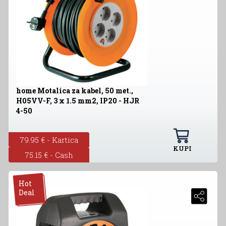
home Motalica za kabel, 50 met.,
H05VV-F, 3 x 1.5 mm2, IP20 - HJR
4-50
79.95 € - Kartica
KUPI
75.15 € - Cash
Hot
Deal