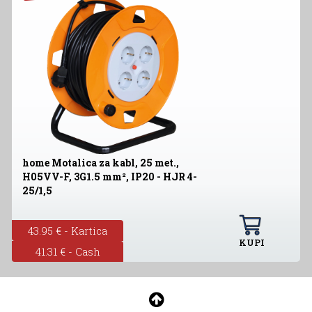
home Motalica za kabl, 25 met.,
H05VV-F, 3G1.5 mm², IP20 - HJR 4-
25/1,5
43.95 € - Kartica
KUPI
41.31 € - Cash