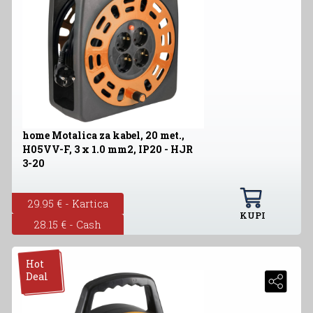
home Motalica za kabel, 20 met.,
H05VV-F, 3 x 1.0 mm2, IP20 - HJR
3-20
29.95 € - Kartica
KUPI
28.15 € - Cash
Hot
Deal