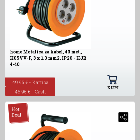
home Motalica za kabel, 40 met.,
H05VV-F, 3 x 1.0 mm2, IP20 - HJR
4-40
49.95 € - Kartica
KUPI
46.95 € - Cash
Hot
Deal