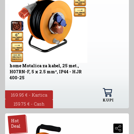
home Motalica za kabel, 25 met.,
H07RN-F, 5 x 2.5 mm², IP44 - HJR
400-25
169.95 € - Kartica
KUPI
159.75 € - Cash
Hot
Deal