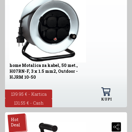
home Motalica za kabel, 50 met.,
H07RN-F, 3 x 1.5 mm2, Outdoor -
HJRM 10-50
139.95 € - Kartica
KUPI
131.55 € - Cash
Hot
Deal