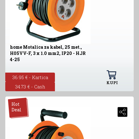
home Motalica za kabel, 25 met.,
H05VV-F, 3 x 1.0 mm2, IP20 - HJR
4-25
36.95 € - Kartica
KUPI
34.73 € - Cash
Hot
Deal