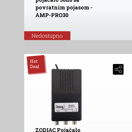
povratnim pojasom -
AMP-PRO30
Nedostupno
Hot
Deal
ZODIAC Pojačalo