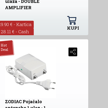
ulaza - DOUBLE
AMPLIFIER
29.90 € - Kartica
KUPI
28.11 € - Cash
Hot
Deal
ZODIAC Pojačalo
antensko,1 ulaz - 1