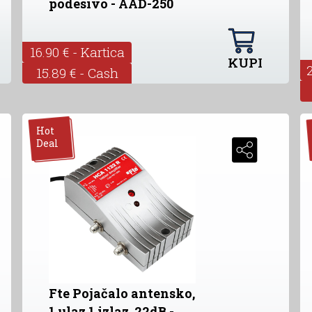
podesivo - AAD-250
16.90 € - Kartica
KUPI
15.89 € - Cash
Hot
Deal
Fte Pojačalo antensko,
1 ulaz 1 izlaz, 22dB -