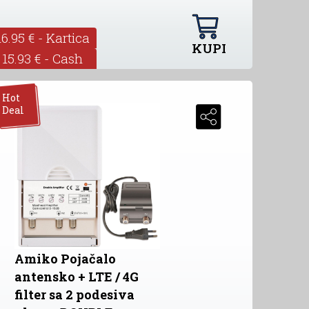
16.95 € - Kartica
KUPI
15.93 € - Cash
Hot
Deal
Amiko Pojačalo
antensko + LTE / 4G
filter sa 2 podesiva