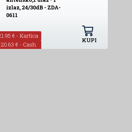
izlaz, 24/30dB - ZDA-
0611
21.95 € - Kartica
KUPI
20.63 € - Cash