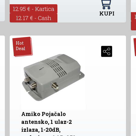
12.95 € - Kartica
KUPI
12.17 € - Cash
Hot
Deal
Amiko Pojačalo
antensko, 1 ulaz-2
izlaza, 1-20dB,