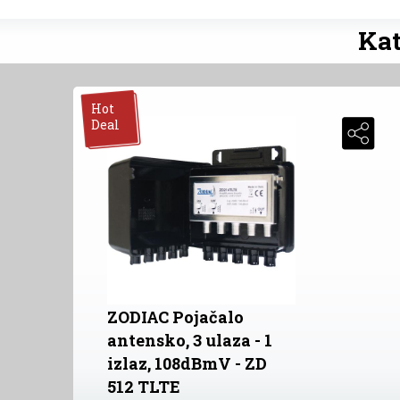
Kat
Hot
Deal
ZODIAC Pojačalo
antensko, 3 ulaza - 1
izlaz, 108dBmV - ZD
512 TLTE