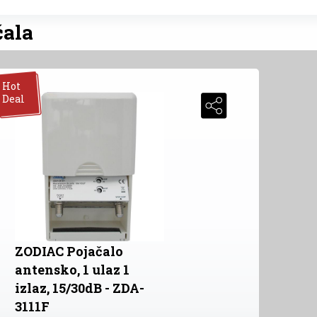
čala
Hot
Deal
ZODIAC Pojačalo
antensko, 1 ulaz 1
izlaz, 15/30dB - ZDA-
3111F