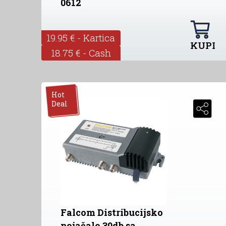
0612
19.95 € - Kartica
KUPI
18.75 € - Cash
Hot
Deal
Falcom Distribucijsko
pojačalo 30db sa