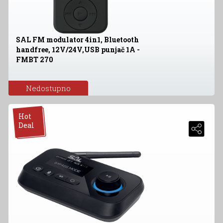
SAL FM modulator 4in1, Bluetooth
handfree, 12V/24V,USB punjač 1A -
FMBT 270
Nedostupno
Hot
Deal