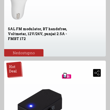
SAL FM modulator, BT handsfree,
Voltmetar, 12V/24V, punjač 2.5A -
FMBT 172
Nedostupno
Hot
Deal