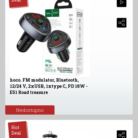
hoco. FM modulator, Bluetooth,
12/24 V, 2xUSB, 1xtype C, PD 18W -
E51 Road treasure
Nedostupno
Hot
Deal