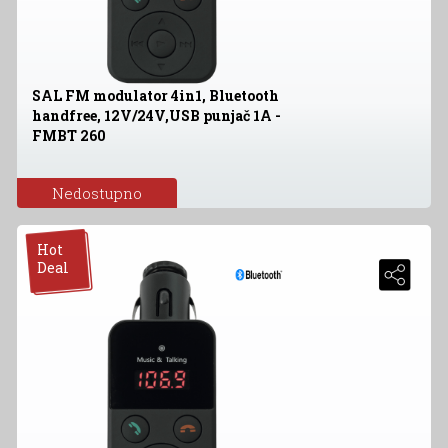
SAL FM modulator 4in1, Bluetooth
handfree, 12V/24V,USB punjač 1A -
FMBT 260
Nedostupno
Hot
Deal