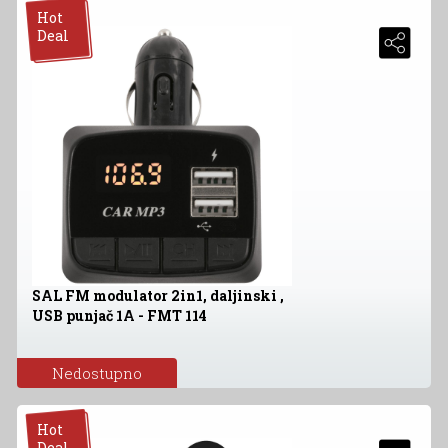
Hot
Deal
SAL FM modulator 2in1, daljinski ,
USB punjač 1A - FMT 114
Nedostupno
Hot
Deal