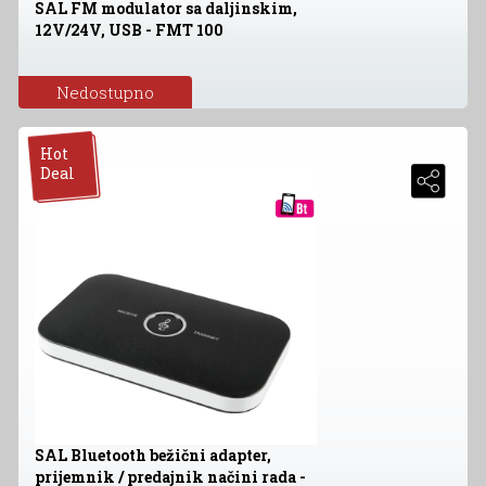
SAL FM modulator sa daljinskim,
12V/24V, USB - FMT 100
Nedostupno
Hot
Deal
SAL Bluetooth bežični adapter,
prijemnik / predajnik načini rada -