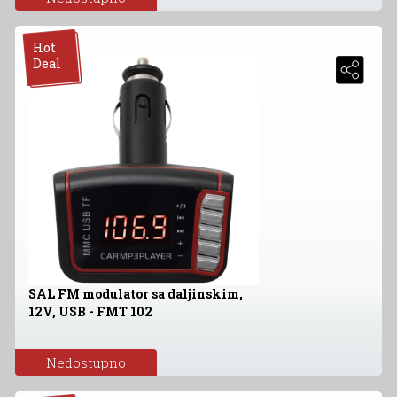
Hot
Deal
SAL FM modulator sa daljinskim,
12V, USB - FMT 102
Nedostupno