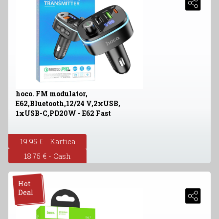
hoco. FM modulator,
E62,Bluetooth,12/24 V,2xUSB,
1xUSB-C,PD20W - E62 Fast
19.95 € - Kartica
18.75 € - Cash
Hot
Deal