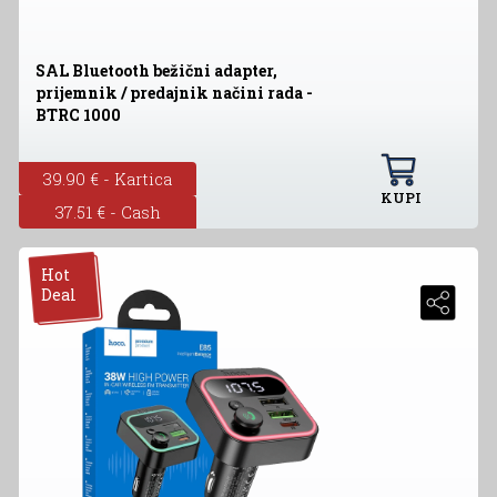
SAL Bluetooth bežični adapter,
prijemnik / predajnik načini rada -
BTRC 1000
39.90 € - Kartica
KUPI
37.51 € - Cash
Hot
Deal