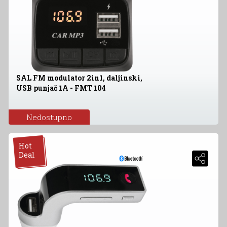
SAL FM modulator 2in1, daljinski,
USB punjač 1A - FMT 104
Nedostupno
Hot
Deal