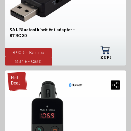
SAL Bluetooth bežični adapter -
BTRC 30
8.90 € - Kartica
KUPI
8.37 € - Cash
Hot
Deal