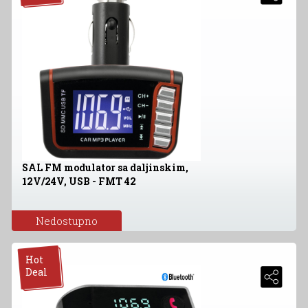
SAL FM modulator sa daljinskim,
12V/24V, USB - FMT 42
Nedostupno
Hot
Deal