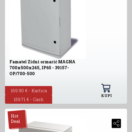
Famatel Zidni ormarić MAGNA
700x500x245, IP65 - 39157-
OP/700-500
169.90 € - Kartica
KUPI
159.71 € - Cash
Hot
Deal