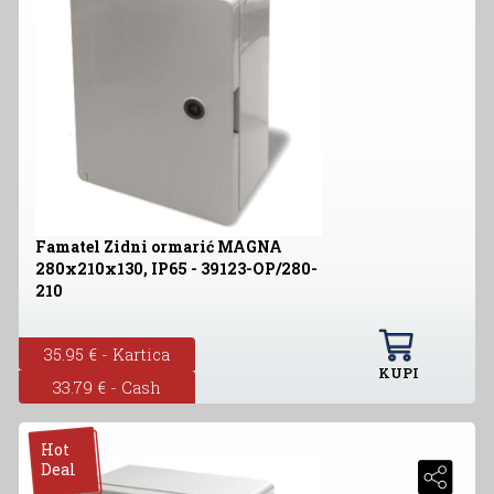
Famatel Zidni ormarić MAGNA
280x210x130, IP65 - 39123-OP/280-
210
35.95 € - Kartica
KUPI
33.79 € - Cash
Hot
Deal