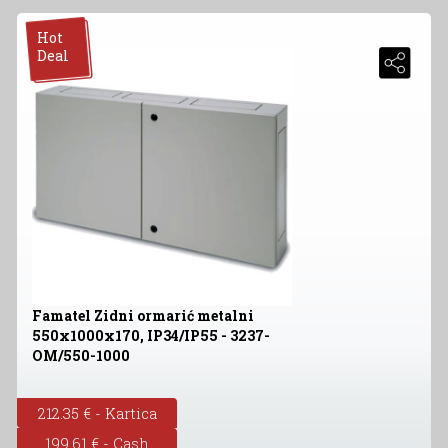
Hot
Deal
Famatel Zidni ormarić metalni
550x1000x170, IP34/IP55 - 3237-
OM/550-1000
212.35 € - Kartica
199.61 € - Cash