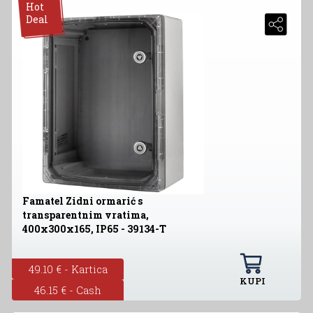
Hot
Deal
Famatel Zidni ormarić s
transparentnim vratima,
400x300x165, IP65 - 39134-T
49.10 € - Kartica
KUPI
46.15 € - Cash