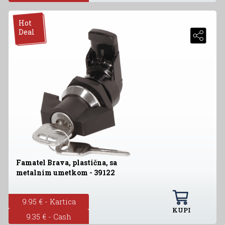
Hot
Deal
Famatel Brava, plastična, sa
metalnim umetkom - 39122
9.95 € - Kartica
KUPI
9.35 € - Cash