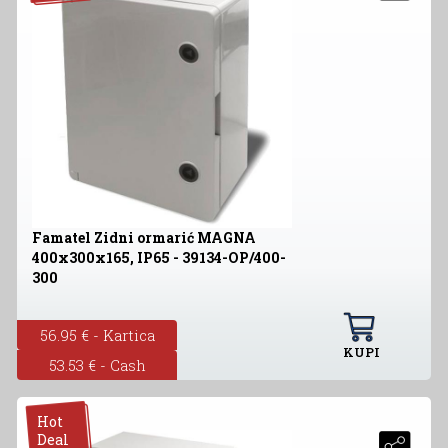
Famatel Zidni ormarić MAGNA
400x300x165, IP65 - 39134-OP/400-
300
56.95 € - Kartica
KUPI
53.53 € - Cash
Hot
Deal