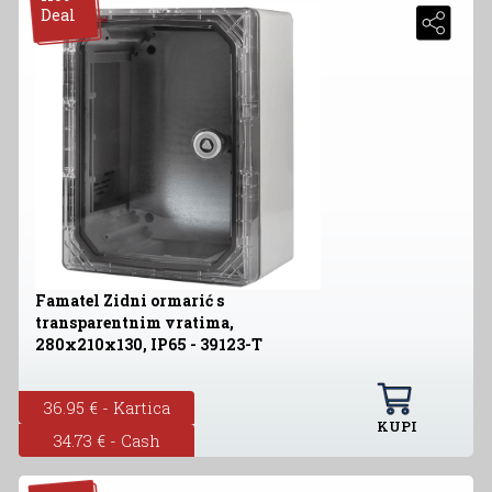
Deal
Famatel Zidni ormarić s
transparentnim vratima,
280x210x130, IP65 - 39123-T
36.95 € - Kartica
KUPI
34.73 € - Cash