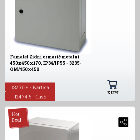
Famatel Zidni ormarić metalni
450x450x170, IP34/IP55 - 3235-
OM/450x450
132.70 € - Kartica
KUPI
124.74 € - Cash
Hot
Deal