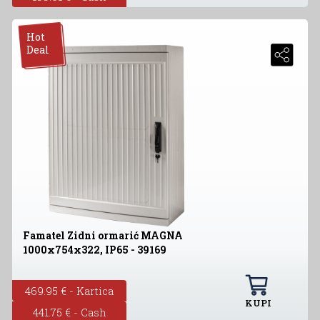
Hot
Deal
Famatel Zidni ormarić MAGNA
1000x754x322, IP65 - 39169
469.95 € - Kartica
KUPI
441.75 € - Cash