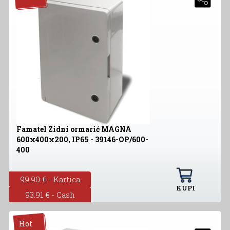
Famatel Zidni ormarić MAGNA
600x400x200, IP65 - 39146-OP/600-
400
99.90 € - Kartica
KUPI
93.91 € - Cash
Hot