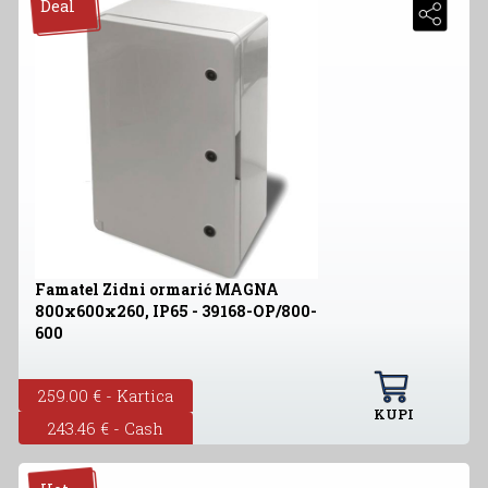
Deal
Famatel Zidni ormarić MAGNA
800x600x260, IP65 - 39168-OP/800-
600
259.00 € - Kartica
KUPI
243.46 € - Cash