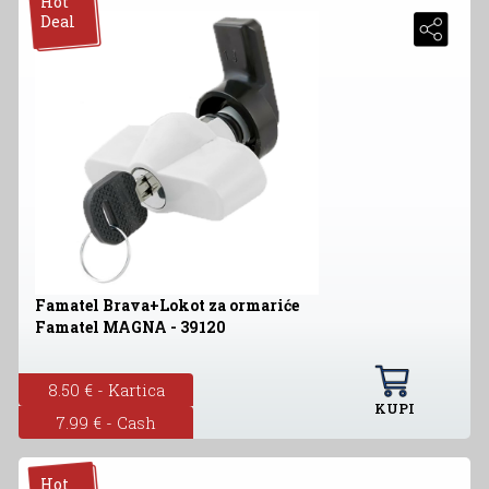
Hot
Deal
Famatel Brava+Lokot za ormariće
Famatel MAGNA - 39120
8.50 € - Kartica
KUPI
7.99 € - Cash
Hot