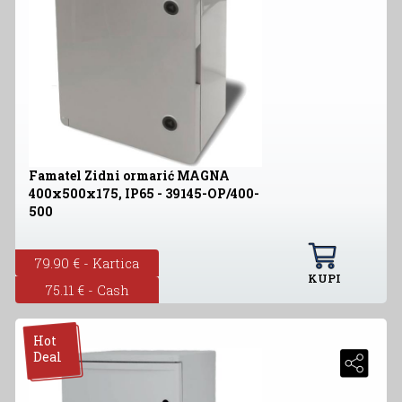
Famatel Zidni ormarić MAGNA
400x500x175, IP65 - 39145-OP/400-
500
79.90 € - Kartica
KUPI
75.11 € - Cash
Hot
Deal