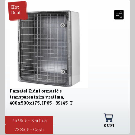
Hot
Deal
Famatel Zidni ormarić s
transparentnim vratima,
400x500x175, IP65 - 39145-T
76.95 € - Kartica
KUPI
72.33 € - Cash