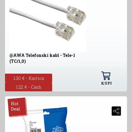
@AWA Telefonski kabl - Tele-1
(TC/1,0)
1.30 € - Kartica
KUPI
1.22 € - Cash
Hot
Deal