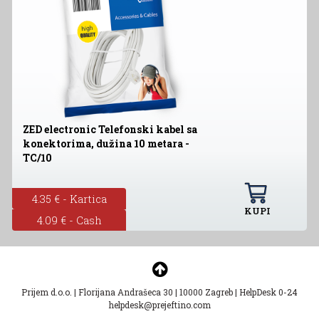
ZED electronic Telefonski kabel sa
konektorima, dužina 10 metara -
TC/10
4.35 € - Kartica
KUPI
4.09 € - Cash
Prijem d.o.o.
|
Florijana Andrašeca 30
|
10000 Zagreb
|
HelpDesk 0-24
helpdesk@prejeftino.com